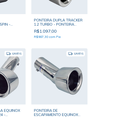
PONTEIRA DUPLA TRACKER
PIN -
1.2 TURBO - PONTEIRA
MER BOCAL
SOAMER DE BOCAL DUPLO
R$1.097,00
R$987,30
com
Pix
GRÁTIS
GRÁTIS
LA EQUINOX
PONTEIRA DE
24 -
ESCAPAMENTO EQUINOX