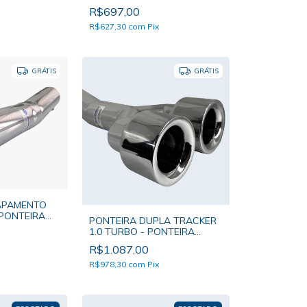
MER BOCAL
2023 E 2024 - PONTEIRA
R$697,00
SOAMER BOCAL ÚNICO
R$627,30
com
Pix
GRÁTIS
GRÁTIS
APAMENTO
 PONTEIRA
PONTEIRA DUPLA TRACKER
 ÚNICO
1.0 TURBO - PONTEIRA
SOAMER DE BOCAL DUPLO
R$1.087,00
R$978,30
com
Pix