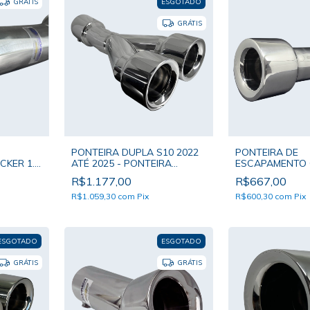
ESGOTADO
GRÁTIS
GRÁTIS
PONTEIRA DUPLA S10 2022
PONTEIRA DE
KER 1.2
ATÉ 2025 - PONTEIRA
ESCAPAMENTO O
 SOAMER
SOAMER BOCAL DUPLO
PONTEIRA SOA
R$1.177,00
R$667,00
ÚNICO
R$1.059,30
com
Pix
R$600,30
com
Pix
ESGOTADO
ESGOTADO
GRÁTIS
GRÁTIS