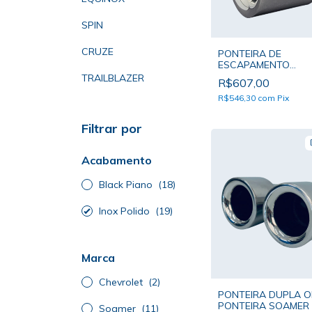
SPIN
CRUZE
PONTEIRA DE
ESCAPAMENTO
TRAILBLAZER - PON
TRAILBLAZER
R$607,00
SOAMER BOCAL ÚN
R$546,30
com
Pix
Filtrar por
Acabamento
Black Piano
(18)
Inox Polido
(19)
Marca
Chevrolet
(2)
PONTEIRA DUPLA ON
PONTEIRA SOAMER
Soamer
(11)