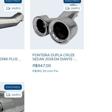
ESGOTADO
ESGOTADO
GRÁTIS
GRÁTIS
PONTEIRA DUPLA CRUZE
NIX PLUS -
SEDAN 2018 EM DIANTE -
MER BOCAL
PONTEIRA SOAMER BOCAL
R$947,00
DUPLO
R$852,30
com
Pix
ESGOTADO
GRÁTIS