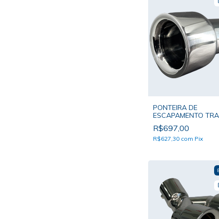
PONTEIRA DE
ESCAPAMENTO TRAC
TURBO - PONTEIRA
R$697,00
DE BOCAL ÚNICO
R$627,30
com
Pix