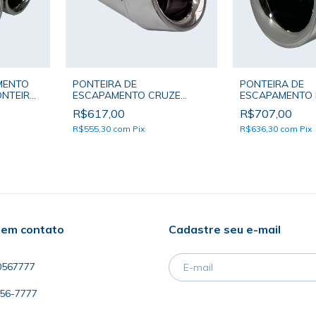
MENTO
PONTEIRA DE
PONTEIRA DE
ONTEIRA
ESCAPAMENTO CRUZE
ESCAPAMENTO 
ICO
SEDAN 2018 EM DIANTE -
PONTEIRA SOA
R$617,00
R$707,00
PONTEIRA SOAMER BOCAL
BOCAL ÚNICO
UNICO
R$555,30
com
Pix
R$636,30
com
Pix
 em contato
Cadastre seu e-mail
0567777
056-7777