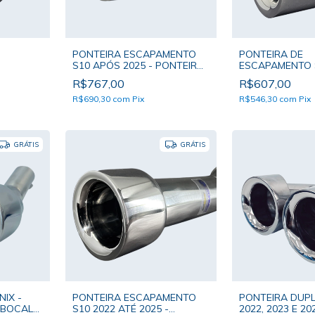
PONTEIRA ESCAPAMENTO
PONTEIRA DE
S10 APÓS 2025 - PONTEIRA
ESCAPAMENTO S
TEIRA
SOAMER BOCAL ÚNICO
PONTEIRA SOA
R$767,00
R$607,00
ICO
ÚNICO
R$690,30
com
Pix
R$546,30
com
Pix
GRÁTIS
GRÁTIS
IX -
PONTEIRA ESCAPAMENTO
PONTEIRA DUP
 BOCAL
S10 2022 ATÉ 2025 -
2022, 2023 E 20