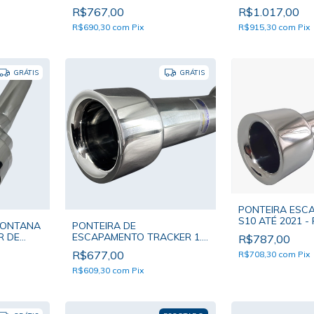
PONTEIRA SOAMER BOCAL
PONTEIRA SOA
R$767,00
R$1.017,00
ÚNICO
DUPLO
R$690,30
com
Pix
R$915,30
com
Pix
GRÁTIS
GRÁTIS
PONTEIRA ESC
S10 ATÉ 2021 -
MONTANA
PONTEIRA DE
SOAMER BOCAL
R DE
ESCAPAMENTO TRACKER 1.0
R$787,00
TURBO - PONTEIRA SOAMER
R$677,00
R$708,30
com
Pix
DE BOCAL ÚNICO
R$609,30
com
Pix