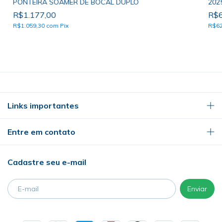
PONTEIRA SOAMER DE BOCAL DUPLO
202
R$1.177,00
R$6
R$1.059,30
com
Pix
R$6
Links importantes
Entre em contato
Cadastre seu e-mail