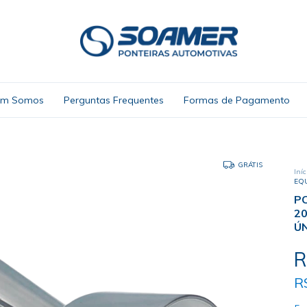
m Somos
Perguntas Frequentes
Formas de Pagamento
GRÁTIS
Iníc
EQU
P
20
Ú
R
R