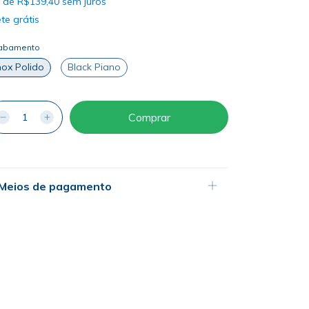
x
de
R$139,40
sem juros
te grátis
abamento
nox Polido
Black Piano
Meios de pagamento