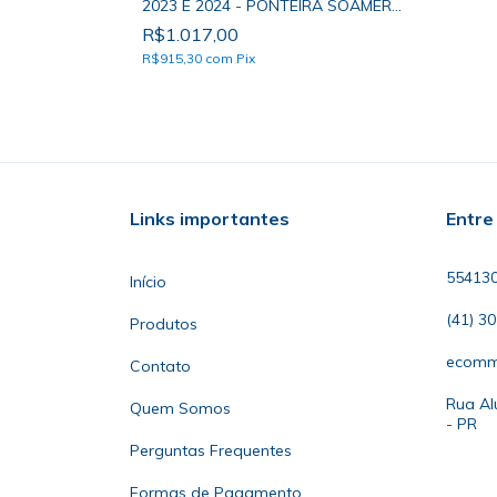
2023 E 2024 - PONTEIRA SOAMER
BOCAL DUPLO
R$1.017,00
R$915,30
com
Pix
Links importantes
Entre
55413
Início
(41) 3
Produtos
ecomm
Contato
Rua Al
Quem Somos
- PR
Perguntas Frequentes
Formas de Pagamento