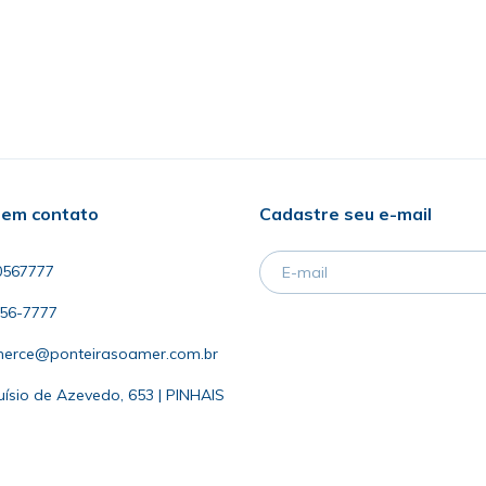
 em contato
Cadastre seu e-mail
0567777
056-7777
erce@ponteirasoamer.com.br
uísio de Azevedo, 653 | PINHAIS