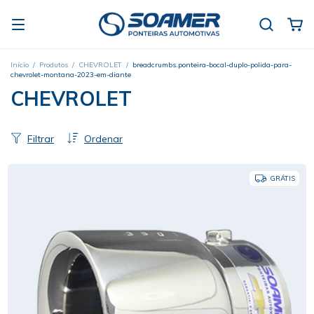
Início
/
Produtos
/
CHEVROLET
/
breadcrumbs.ponteira-bocal-duplo-polida-para-
chevrolet-montana-2023-em-diante
CHEVROLET
Filtrar
Ordenar
GRÁTIS